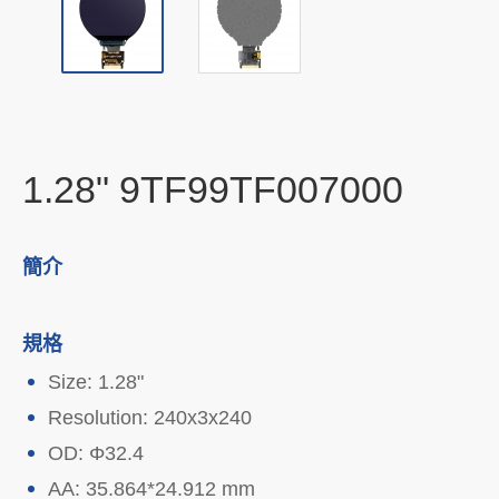
1.28" 9TF99TF007000
簡介
規格
Size: 1.28"
Resolution: 240x3x240
OD: Φ32.4
AA: 35.864*24.912 mm