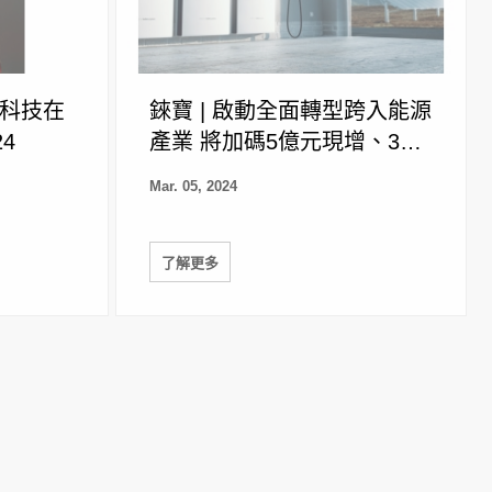
寶科技在
錸寶 | 啟動全面轉型跨入能源
24
產業 將加碼5億元現增、30
億內增建儲能案場
Mar. 05, 2024
了解更多