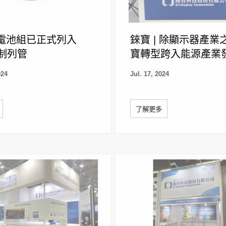
電池組已正式列入
錸寶 | 除顯示器產業
強制列管
寶轉型跨入能源產業
024
Jul. 17, 2024
了解更多