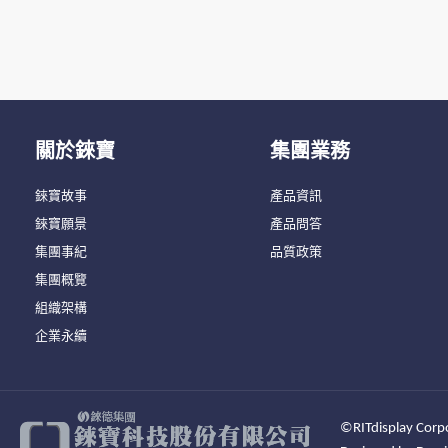
關於錸寶
集團業務
錸寶故事
產品資訊
錸寶願景
產品問答
集團事紀
品質政策
集團概覽
組織架構
企業永續
©RITdisplay Corpo