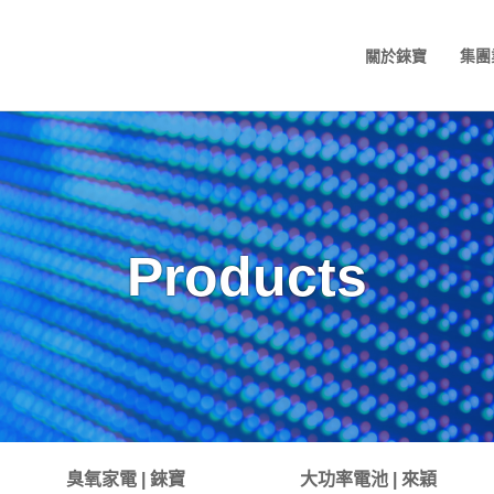
關於錸寶
集團
Products
臭氧家電 | 錸寶
大功率電池 | 來穎