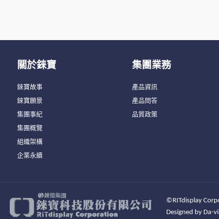
關於錸寶
集團業務
錸寶故事
產品資訊
錸寶願景
產品問答
集團事紀
品質政策
集團概覽
組織架構
企業永續
©RITdisplay Corpo
Designed by
Da-vi