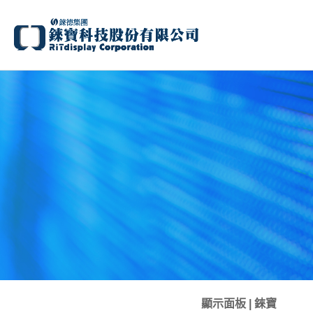
顯示面板 | 錸寶